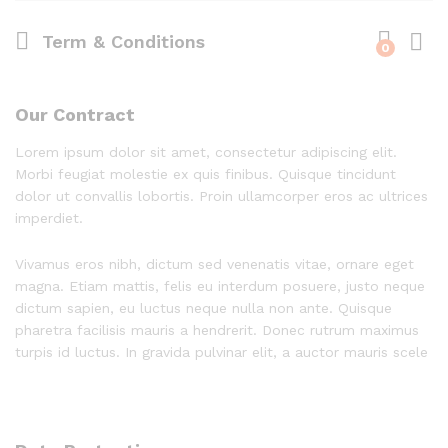
Term & Conditions
0
Log i
Our Contract
Lorem ipsum dolor sit amet, consectetur adipiscing elit.
Morbi feugiat molestie ex quis finibus. Quisque tincidunt
dolor ut convallis lobortis. Proin ullamcorper eros ac ultrices
imperdiet.
Vivamus eros nibh, dictum sed venenatis vitae, ornare eget
magna. Etiam mattis, felis eu interdum posuere, justo neque
dictum sapien, eu luctus neque nulla non ante. Quisque
pharetra facilisis mauris a hendrerit. Donec rutrum maximus
turpis id luctus. In gravida pulvinar elit, a auctor mauris scele